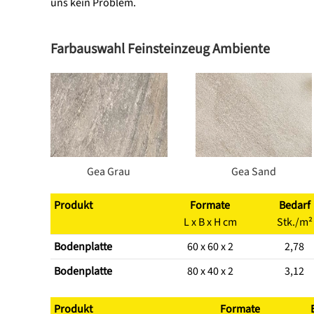
uns kein Problem.
Farbauswahl Feinsteinzeug Ambiente
Gea Grau
Gea Sand
Produkt
Formate
Bedarf
L x B x H cm
Stk./m²
Bodenplatte
60 x 60 x 2
2,78
Bodenplatte
80 x 40 x 2
3,12
Produkt
Formate