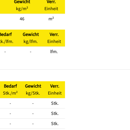
Gewicht
Verr.
kg/m²
Einheit
46
m²
Bedarf
Gewicht
Verr.
tk./lfm.
kg/lfm.
Einheit
-
-
lfm.
Bedarf
Gewicht
Verr.
Stk./m²
kg/Stk.
Einheit
-
-
Stk.
-
-
Stk.
-
-
Stk.