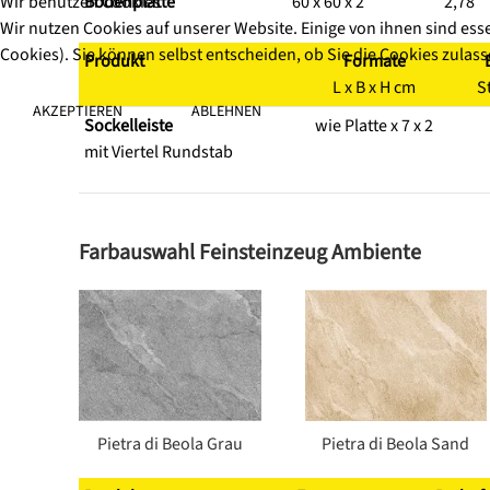
Wir benutzen Cookies
Bodenplatte
60 x 60 x 2
2,78
Wir nutzen Cookies auf unserer Website. Einige von ihnen sind ess
Cookies). Sie können selbst entscheiden, ob Sie die Cookies zulas
Produkt
Formate
L x B x H cm
S
AKZEPTIEREN
ABLEHNEN
Sockelleiste
wie Platte x 7 x 2
mit Viertel Rundstab
Farbauswahl Feinsteinzeug Ambiente
Pietra di Beola Grau
Pietra di Beola Sand