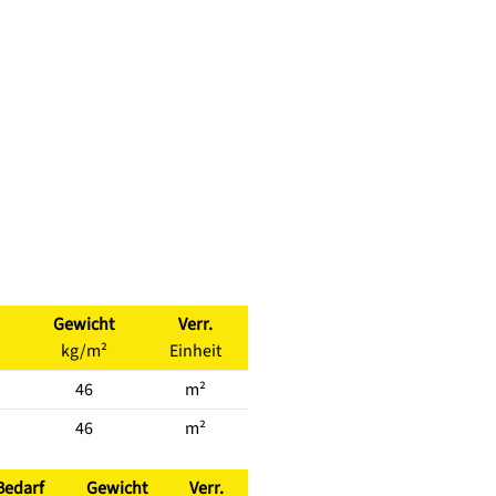
Gewicht
Verr.
kg/m²
Einheit
46
m²
46
m²
Bedarf
Gewicht
Verr.