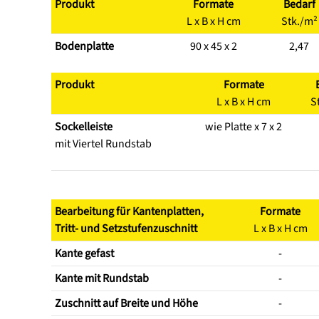
Produkt
Formate
Bedarf
L x B x H cm
Stk./m²
Bodenplatte
90 x 45 x 2
2,47
Produkt
Formate
L x B x H cm
S
Sockelleiste
wie Platte x 7 x 2
mit Viertel Rundstab
Bearbeitung für Kantenplatten,
Formate
Tritt- und Setzstufenzuschnitt
L x B x H cm
Kante gefast
-
Kante mit Rundstab
-
Zuschnitt auf Breite und Höhe
-