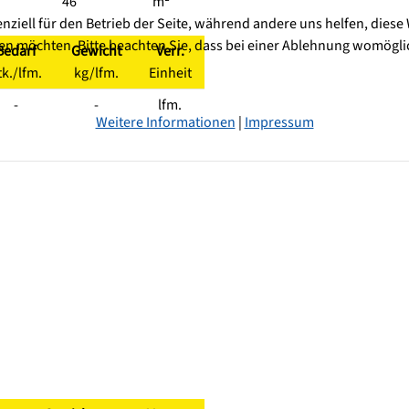
46
m²
enziell für den Betrieb der Seite, während andere uns helfen, dies
sen möchten. Bitte beachten Sie, dass bei einer Ablehnung womöglic
Bedarf
Gewicht
Verr.
tk./lfm.
kg/lfm.
Einheit
-
-
lfm.
Weitere Informationen
|
Impressum