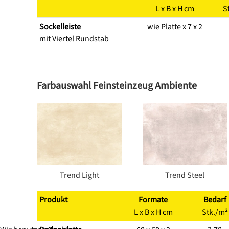
L x B x H cm
S
Sockelleiste
wie Platte x 7 x 2
mit Viertel Rundstab
Farbauswahl Feinsteinzeug Ambiente
Trend Light
Trend Steel
Produkt
Formate
Bedarf
L x B x H cm
Stk./m²