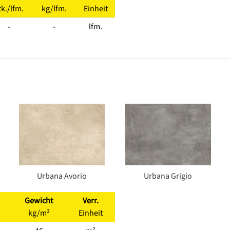
tk./lfm.
kg/lfm.
Einheit
-
-
lfm.
Urbana Avorio
Urbana Grigio
Gewicht
Verr.
kg/m²
Einheit