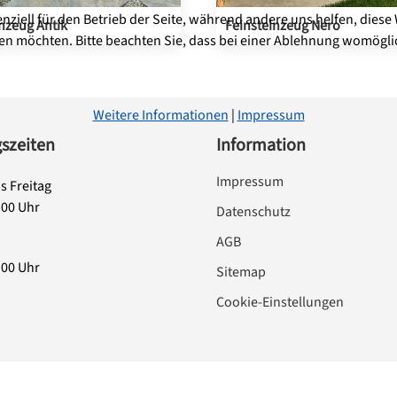
enziell für den Betrieb der Seite, während andere uns helfen, dies
nzeug Antik
Feinsteinzeug Nero
sen möchten. Bitte beachten Sie, dass bei einer Ablehnung womöglic
Weitere Informationen
|
Impressum
szeiten
Information
Impressum
s Freitag
:00 Uhr
Datenschutz
AGB
:00 Uhr
Sitemap
Cookie-Einstellungen