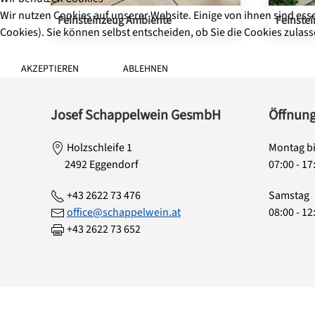
Wir nutzen Cookies auf unserer Website. Einige von ihnen sind ess
Feinsteinzeug Ambiente
Feinstei
Cookies). Sie können selbst entscheiden, ob Sie die Cookies zulas
AKZEPTIEREN
ABLEHNEN
Josef Schappelwein GesmbH
Öffnung
Holzschleife 1
Montag bi
2492 Eggendorf
07:00 - 17
+43 2622 73 476
Samstag
office@schappelwein.at
08:00 - 12
+43 2622 73 652