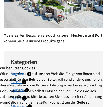
Mustergarten Besuchen Sie doch unseren Mustergarten! Dort
können Sie alle unsere Produkte genau...
Kategorien
Wir benutzen Cookies
Wir nutzen Cookies auf unserer Website. Einige von ihnen sind
Angebote
4
essenziell für den Betrieb der Seite, während andere uns helfen,
Events
5
diese Website und die Nutzererfahrung zu verbessern (Tracking
Karriere
Cookies). Sie können selbst entscheiden, ob Sie die Cookies
0
zulassen möchten. Bitte beachten Sie, dass bei einer Ablehnung
Presse
0
womöglich nicht mehr alle Funktionalitäten der Seite zur
Allgemein
2