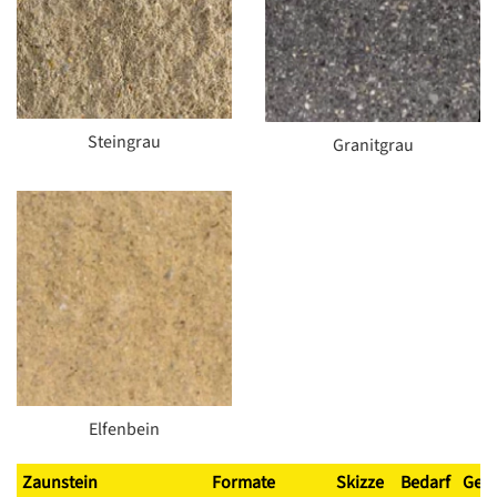
Steingrau
Granitgrau
Elfenbein
Zaunstein
Formate
Skizze
Bedarf
Gew