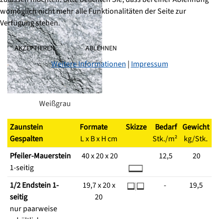
womöglich nicht mehr alle Funktionalitäten der Seite zur
Verfügung stehen.
AKZEPTIEREN
ABLEHNEN
Weitere Informationen
|
Impressum
Weißgrau
Zaunstein
Formate
Skizze
Bedarf
Gewicht
Gespalten
L x B x H cm
Stk./m²
kg/Stk.
Pfeiler-Mauerstein
40 x 20 x 20
12,5
20
1-seitig
1/2 Endstein 1-
19,7 x 20 x
-
19,5
seitig
20
nur paarweise