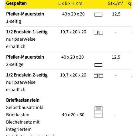
Gespalten
L x B x H cm
Stk./m²
kg/S
Pfeiler-Mauerstein
40 x 20 x 20
12,5
2
1-seitig
1/2 Endstein 1-seitig
19,7 x 20 x 20
-
19
nur paarweise
erhältlich
Pfeiler-Mauerstein
40 x 20 x 20
12,5
2
2-seitige
1/2 Endstein 2-seitig
19,7 x 20 x 20
-
19
nur paarweise
erhältlich
Briefkastenstein
Selbstbausatz inkl.
Briefkasten
40 x 20 x 60
-
5
Blecheinsatz mit
integriertem