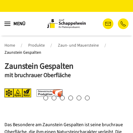
Zum
MENÜ
Hauptinhalt
springen
Home
Produkte
Zaun- und Mauersteine
Zaunstein Gespalten
Zaunstein Gespalten
mit bruchrauer Oberfläche
Das Besondere am Zaunstein Gespalten ist seine bruchraue
Oberfläche, die ihm einen Natursteincharakter verleiht. Die