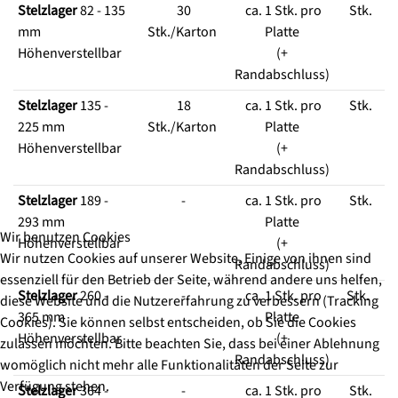
Stelzlager
82 - 135
30
ca. 1 Stk. pro
Stk.
mm
Stk./Karton
Platte
Höhenverstellbar
(+
Randabschluss)
Stelzlager
135 -
18
ca. 1 Stk. pro
Stk.
225 mm
Stk./Karton
Platte
Höhenverstellbar
(+
Randabschluss)
Stelzlager
189 -
-
ca. 1 Stk. pro
Stk.
293 mm
Platte
Wir benutzen Cookies
Höhenverstellbar
(+
Wir nutzen Cookies auf unserer Website. Einige von ihnen sind
Randabschluss)
essenziell für den Betrieb der Seite, während andere uns helfen,
Stelzlager
260 -
-
ca. 1 Stk. pro
Stk.
diese Website und die Nutzererfahrung zu verbessern (Tracking
365 mm
Platte
Cookies). Sie können selbst entscheiden, ob Sie die Cookies
Höhenverstellbar
(+
zulassen möchten. Bitte beachten Sie, dass bei einer Ablehnung
Randabschluss)
womöglich nicht mehr alle Funktionalitäten der Seite zur
Verfügung stehen.
Stelzlager
364 -
-
ca. 1 Stk. pro
Stk.