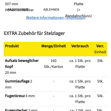
507 mm
Platte
Höhenverstellbar
(+
AKZEPTIEREN
ABLEHNEN
Randabschluss)
Weitere Informationen
|
Impressum
EXTRA Zubehör für Stelzlager
Produkt
Menge/Einheit
Verbrauch
Verr.
Einheit
Aufsatz beweglicher
160
ca. 1 Stk. pro
Stk.
Kopf
Stk./Karton
Platte
20 mm
Gummiauflage
2
-
ca. 1 Stk. pro
Stk.
mm
Platte
Fugenkreuz
4 mm
-
ca. 1 Stk. pro
Stk.
Platte
Fugenstecker
3 mm
-
ca. 1 Stk. pro
Stk.