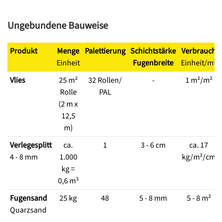
Ungebundene Bauweise
Produkt
Menge
Palettierung
Schichtstärke
Verbrauch
Einheit
Fugenbreite
Einheit/m²
Vlies
25 m²
32 Rollen/
-
1 m²/m²
Rolle
PAL
(2 m x
12,5
m)
Verlegesplitt
ca.
1
3 - 6 cm
ca. 17
4 - 8 mm
1.000
kg/m²/cm
kg =
0,6 m³
Fugensand
25 kg
48
5 - 8 mm
5 - 8 m²
Quarzsand