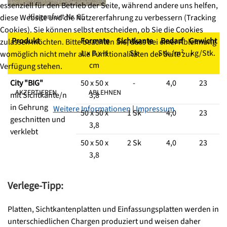
essenziell für den Betrieb der Seite, während andere uns helfen,
Klagenfurt Nr. 85
diese Website und die Nutzererfahrung zu verbessern (Tracking
Cookies). Sie können selbst entscheiden, ob Sie die Cookies
Produkt
Formate
Sichtkante
Bedarf
Gewicht
zulassen möchten. Bitte beachten Sie, dass bei einer Ablehnung
L x B x H
Sk
Stk./m²
kg/Stk.
womöglich nicht mehr alle Funktionalitäten der Seite zur
cm
Verfügung stehen.
City "BIG"
50 x 50 x
-
4,0
23
AKZEPTIEREN
ABLEHNEN
mit Sichtkante/n
3,8
in Gehrung
Weitere Informationen
|
Impressum
50 x 50 x
1 Sk
4,0
23
geschnitten und
3,8
verklebt
50 x 50 x
2 Sk
4,0
23
3,8
Verlege-Tipp:
Platten, Sichtkantenplatten und Einfassungsplatten werden in
unterschiedlichen Chargen produziert und weisen daher