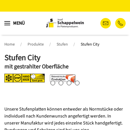
Zum
MENÜ
Hauptinhalt
springen
Home
Produkte
Stufen
Stufen City
Stufen City
mit gestrahlter Oberfläche
Unsere Stufenplatten können entweder als Normstücke oder
individuell nach Kundenwunsch angefertigt werden. In
unserer Manufaktur wird jedes einzelne Stück handgefertigt.
Rundungen und Schrägen sind bei uns eine