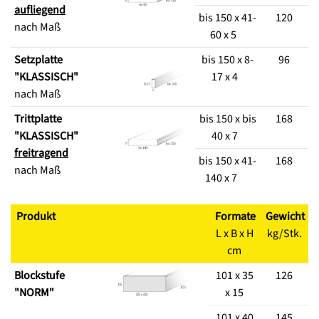
aufliegend
bis 150 x 41-
120
nach Maß
60 x 5
Setzplatte
bis 150 x 8-
96
"KLASSISCH"
17 x 4
nach Maß
Trittplatte
bis 150 x bis
168
"KLASSISCH"
40 x 7
freitragend
bis 150 x 41-
168
nach Maß
140 x 7
Produkt
Formate
Gewicht
L x B x H
kg/Stk.
cm
Blockstufe
101 x 35
126
"NORM"
x 15
101 x 40
145