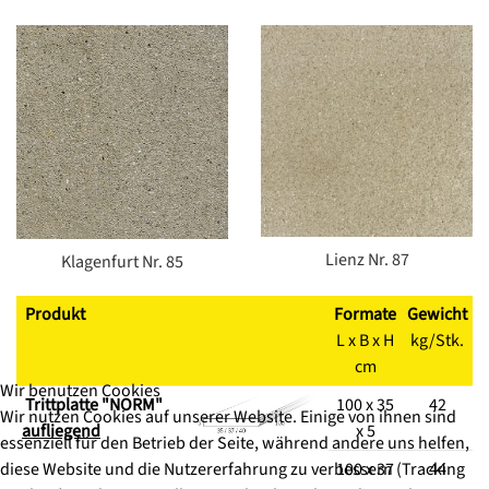
Lienz Nr. 87
Klagenfurt Nr. 85
Produkt
Formate
Gewicht
L x B x H
kg/Stk.
cm
Wir benutzen Cookies
Trittplatte "NORM"
100 x 35
42
Wir nutzen Cookies auf unserer Website. Einige von ihnen sind
aufliegend
x 5
essenziell für den Betrieb der Seite, während andere uns helfen,
diese Website und die Nutzererfahrung zu verbessern (Tracking
100 x 37
44