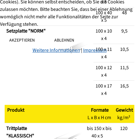
Cookies). Sie können selbst entscheiden, ob Sie die Cookies
x 5
zulassen möchten. Bitte beachten Sie, dass bei einer Ablehnung
100 x 40
48
womöglich nicht mehr alle Funktionalitäten der Seite zur
x 5
Verfügung stehen.
Setzplatte "NORM"
100 x 10
9,5
x 4
AKZEPTIEREN
ABLEHNEN
100 x 11
10,5
Weitere Informationen
|
Impressum
x 4
100 x 12
11,5
x 4
100 x 17
16,5
x 4
Produkt
Formate
Gewicht
L x B x H cm
kg/m²
Trittplatte
bis 150 x bis
120
"KLASSISCH"
40 x 5