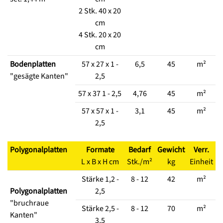
2 Stk. 40 x 20
cm
4 Stk. 20 x 20
cm
Bodenplatten
57 x 27 x 1 -
6,5
45
m²
"gesägte Kanten"
2,5
57 x 37 1 - 2,5
4,76
45
m²
57 x 57 x 1 -
3,1
45
m²
2,5
Polygonalplatten
Formate
Bedarf
Gewicht
Verr.
L x B x H cm
Stk./m²
kg
Einheit
Stärke 1,2 -
8 - 12
42
m²
Polygonalplatten
2,5
"bruchraue
Stärke 2,5 -
8 - 12
70
m²
Kanten"
3,5