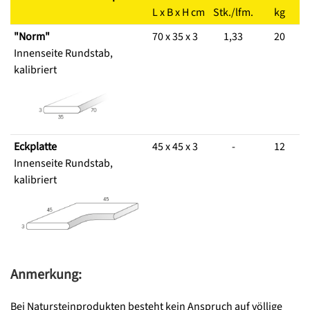
L x B x H cm
Stk./lfm.
kg
E
"Norm"
70 x 35 x 3
1,33
20
Innenseite Rundstab,
kalibriert
Eckplatte
45 x 45 x 3
-
12
Innenseite Rundstab,
kalibriert
Anmerkung:
Bei Natursteinprodukten besteht kein Anspruch auf völlige