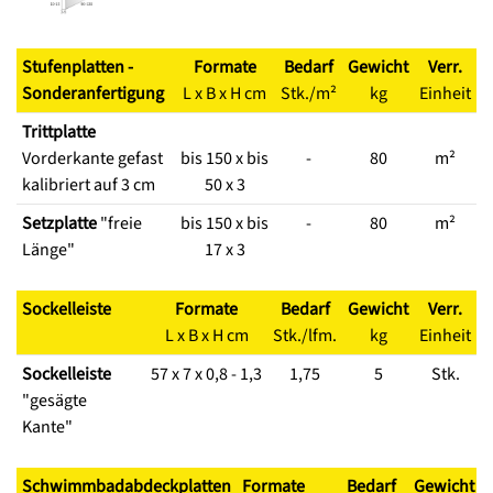
Stufenplatten -
Formate
Bedarf
Gewicht
Verr.
Sonderanfertigung
L x B x H cm
Stk./m²
kg
Einheit
Trittplatte
Vorderkante gefast
bis 150 x bis
-
80
m²
kalibriert auf 3 cm
50 x 3
Setzplatte
"freie
bis 150 x bis
-
80
m²
Länge"
17 x 3
Sockelleiste
Formate
Bedarf
Gewicht
Verr.
L x B x H cm
Stk./lfm.
kg
Einheit
Sockelleiste
57 x 7 x 0,8 - 1,3
1,75
5
Stk.
"gesägte
Kante"
Schwimmbadabdeckplatten
Formate
Bedarf
Gewicht