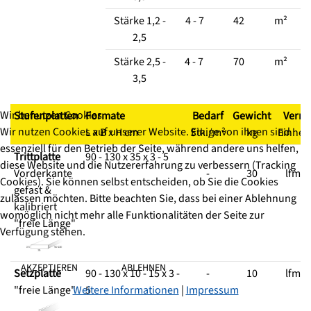
Stärke 1,2 -
4 - 7
42
m²
2,5
Stärke 2,5 -
4 - 7
70
m²
3,5
Wir benutzen Cookies
Stufenplatten
Formate
Bedarf
Gewicht
Verr.
Wir nutzen Cookies auf unserer Website. Einige von ihnen sind
L x B x H cm
Stk./m²
kg
Einheit
essenziell für den Betrieb der Seite, während andere uns helfen,
Trittplatte
90 - 130 x 35 x 3 - 5
diese Website und die Nutzererfahrung zu verbessern (Tracking
Vorderkante
-
30
lfm.
Cookies). Sie können selbst entscheiden, ob Sie die Cookies
gefast &
zulassen möchten. Bitte beachten Sie, dass bei einer Ablehnung
kalibriert
womöglich nicht mehr alle Funktionalitäten der Seite zur
"freie Länge"
Verfügung stehen.
AKZEPTIEREN
ABLEHNEN
Setzplatte
90 - 130 x 10 - 15 x 3 -
-
10
lfm.
Weitere Informationen
|
Impressum
"freie Länge"
5