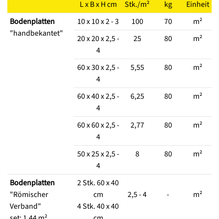
L x B x H cm
Stk./m²
kg
Einheit
Bodenplatten
10 x 10 x 2 - 3
100
70
m²
"handbekantet"
20 x 20 x 2,5 -
25
80
m²
4
60 x 30 x 2,5 -
5,55
80
m²
4
60 x 40 x 2,5 -
6,25
80
m²
4
60 x 60 x 2,5 -
2,77
80
m²
4
50 x 25 x 2,5 -
8
80
m²
4
Bodenplatten
2 Stk. 60 x 40
"Römischer
cm
2,5 - 4
-
m²
Verband"
4 Stk. 40 x 40
set: 1,44 m²
cm