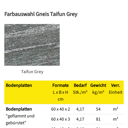
Farbauswahl Gneis Taifun Grey
Taifun Grey
Bodenplatten
Formate
Bedarf
Gewicht
Verr.
L x B x H
Stk./m²
kg/m²
Einheit
cm
Bodenplatten
60 x 40 x 2
4,17
54
m²
"geflammt und
60 x 40 x 3
4,17
81
m²
gebürstet"