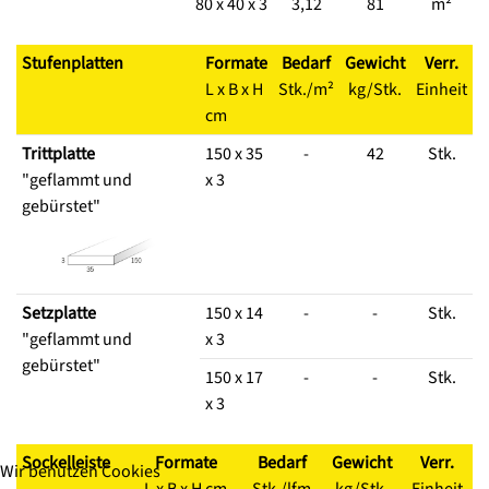
80 x 40 x 3
3,12
81
m²
Stufenplatten
Formate
Bedarf
Gewicht
Verr.
L x B x H
Stk./m²
kg/Stk.
Einheit
cm
Trittplatte
150 x 35
-
42
Stk.
"geflammt und
x 3
gebürstet"
Setzplatte
150 x 14
-
-
Stk.
"geflammt und
x 3
gebürstet"
150 x 17
-
-
Stk.
x 3
Sockelleiste
Formate
Bedarf
Gewicht
Verr.
Wir benutzen Cookies
L x B x H cm
Stk./lfm
kg/Stk.
Einheit