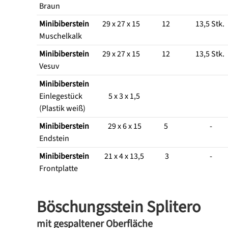
Braun
Minibiberstein
29 x 27 x 15
12
13,5 Stk.
Muschelkalk
Minibiberstein
29 x 27 x 15
12
13,5 Stk.
Vesuv
Minibiberstein
Einlegestück
5 x 3 x 1,5
(Plastik weiß)
Minibiberstein
29 x 6 x 15
5
-
Endstein
Minibiberstein
21 x 4 x 13,5
3
-
Frontplatte
Böschungsstein Splitero
mit gespaltener Oberfläche