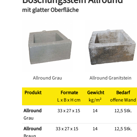
Böschungsstein Allround
mit glatter Oberfläche
Allround Grau
Allround Granitstein
Produkt
Formate
Gewicht
Bedarf
L x B x H cm
kg/m²
offene Wand
Allround
33 x 27 x 15
14
12,5 Stk.
Grau
Allround
33 x 27 x 15
14
12,5 Stk.
Braun