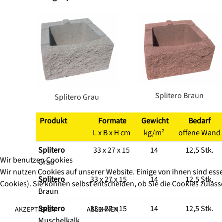
Splitero Braun
Splitero Grau
Produkt
Formate
Gewicht
Bedarf
L x B x H cm
kg/m²
offene Wand
Splitero
33 x 27 x 15
14
12,5 Stk.
Wir benutzen Cookies
Grau
Wir nutzen Cookies auf unserer Website. Einige von ihnen sind ess
Splitero
33 x 27 x 15
14
12,5 Stk.
Cookies). Sie können selbst entscheiden, ob Sie die Cookies zulas
Braun
Splitero
33 x 27 x 15
14
12,5 Stk.
AKZEPTIEREN
ABLEHNEN
Muschelkalk