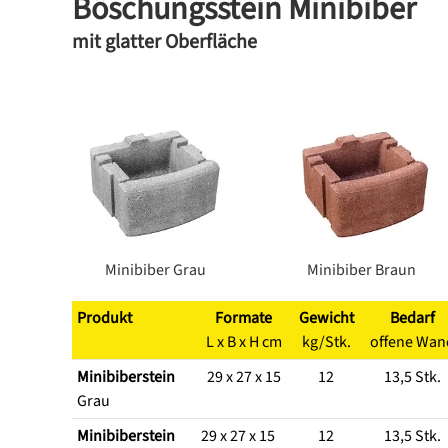
Böschungsstein Minibiber
mit glatter Oberfläche
Minibiber Grau
Minibiber Braun
Produkt
Formate
Gewicht
Bedarf
L x B x H cm
kg/Stk.
offene Wan
Minibiberstein
29 x 27 x 15
12
13,5 Stk.
Grau
Minibiberstein
29 x 27 x 15
12
13,5 Stk.