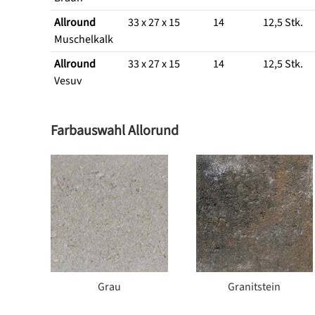
Allround
33 x 27 x 15
14
12,5 Stk.
Muschelkalk
Allround
33 x 27 x 15
14
12,5 Stk.
Vesuv
Farbauswahl Allorund
Grau
Granitstein