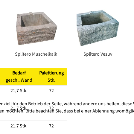
Splitero Muschelkalk
Splitero Vesuv
Bedarf
Palettierung
geschl. Wand
Stk.
21,7 Stk.
72
enziell für den Betrieb der Seite, während andere uns helfen, dies
21,7 Stk.
72
sen möchten. Bitte beachten Sie, dass bei einer Ablehnung womöglic
21,7 Stk.
72