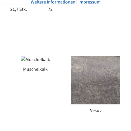
Weitere Informationen
|
Impressum
21,7 Stk.
72
Muschelkalk
Vesuv