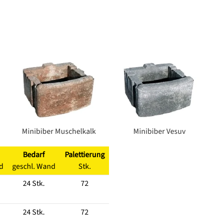
Minibiber Muschelkalk
Minibiber Vesuv
Bedarf
Palettierung
d
geschl. Wand
Stk.
24 Stk.
72
24 Stk.
72