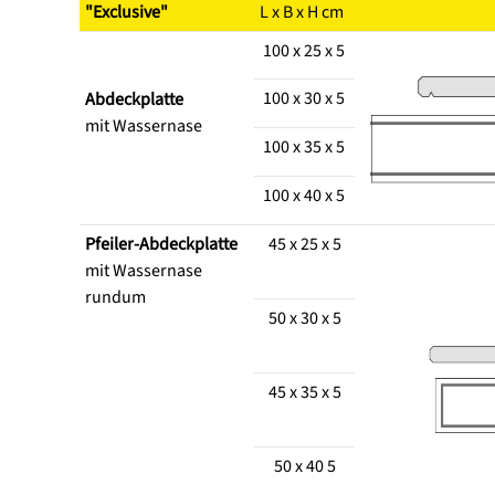
"Exclusive"
L x B x H cm
100 x 25 x 5
100 x 30 x 5
Abdeckplatte
mit Wassernase
100 x 35 x 5
100 x 40 x 5
Pfeiler-Abdeckplatte
45 x 25 x 5
mit Wassernase
rundum
50 x 30 x 5
45 x 35 x 5
50 x 40 5