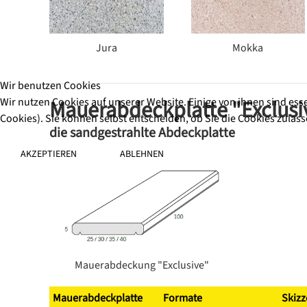
Jura
Mokka
Wir benutzen Cookies
Wir nutzen Cookies auf unserer Website. Einige von ihnen sind ess
Mauerabdeckplatte "Exclusi
Cookies). Sie können selbst entscheiden, ob Sie die Cookies zulas
die sandgestrahlte Abdeckplatte
AKZEPTIEREN
ABLEHNEN
Mauerabdeckung "Exclusive"
Mauerabdeckplatte
Formate
Skizz