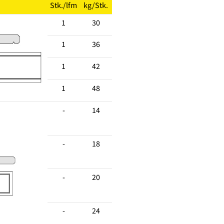
Stk./lfm
kg/Stk.
1
30
1
36
1
42
1
48
-
14
-
18
-
20
-
24